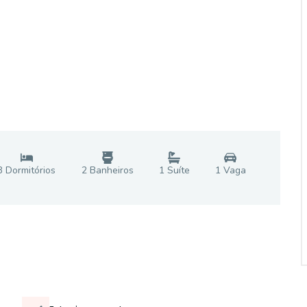
3
Dormitório
s
2
Banheiro
s
1
Suíte
1
Vaga