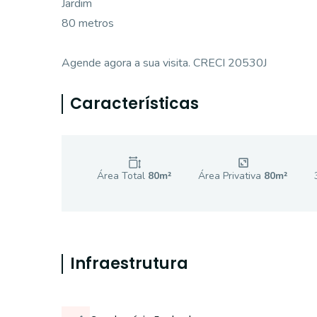
Jardim
80 metros
Agende agora a sua visita. CRECI 20530J
Características
Área Total
80
m²
Área Privativa
80
m²
Infraestrutura