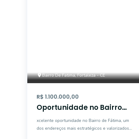
EG57421
Bairro De Fatima, Fortaleza - CE
R$ 1.100.000,00
Oportunidade no Bairro
de Fátima! Casa com
xcelente oportunidade no Bairro de Fátima, um
Excelente Localização e
dos endereços mais estratégicos e valorizados
Grande Potencial
de Fortaleza. Casa ampla e versátil, ideal tanto