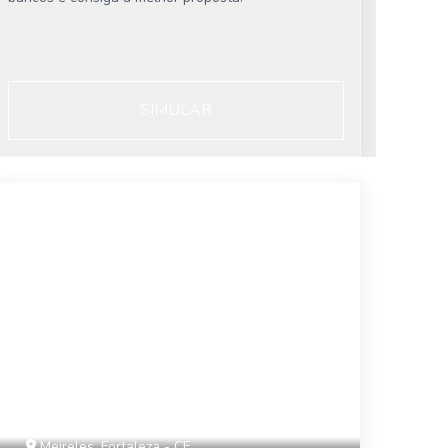
SIMULAR
EG57703
Meireles, Fortaleza - CE