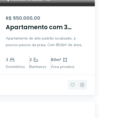
R$ 950.000,00
Apartamento com 3
quartos, 2 vagas de
Apartamento de alto padrão localizado, a
garagem com Vista para
poucos passos da praia. Com 80,6m² de área
o Mar no Meireles,
privativa, o imóvel possui 3 dormitórios, sendo 2
Fortaleza Ceará
suítes, e é perfeito para quem busca conforto e
3
2
80
m²
sofisticação. A varanda integra a suíte master e
Dormitórios
Banheiros
Área privativa
a sala de estar, e o l
EG57346