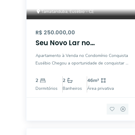
Tamatanduba, Eusébio - CE
R$ 250.000,00
Seu Novo Lar no
Condomínio Conquista
Apartamento à Venda no Condomínio Conquista
Eusébio - Segurança,
Eusébio Chegou a oportunidade de conquistar o
Conforto e Qualidade de
imóvel ideal para você e sua família! Este
Vida!
excelente apartamento oferece conforto,
2
2
46
m²
segurança e uma área de lazer completa para
Dormitórios
Banheiros
Área privativa
você aproveitar todos os momento