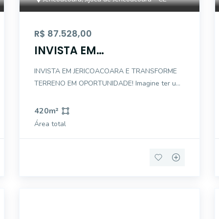
R$ 87.528,00
INVISTA EM
JERICOACOARA E
INVISTA EM JERICOACOARA E TRANSFORME
TRANSFORME TERRENO EM
TERRENO EM OPORTUNIDADE! Imagine ter um
OPORTUNIDADE!
patrimônio em um dos destinos turísticos mais
desejados do Ceará. Agora você pode escolher
420
m²
entre 5 lotes disponíveis, com diferentes
Área total
tamanhos e valores para atender ao seu pro
EG3468