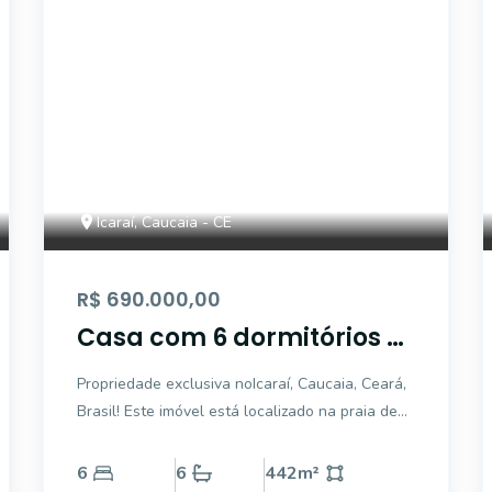
Icaraí, Caucaia - CE
R$ 690.000,00
Casa com 6 dormitórios à
venda, 442 m² por R$
Propriedade exclusiva noIcaraí, Caucaia, Ceará,
700.000,00 - Icaraí -
Brasil! Este imóvel está localizado na praia de
Caucaia/CE
Icaraí, a 20km de Fortaleza. O jardim rodeia
perfeitamente a propriedade e oferece
6
6
442
m²