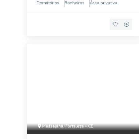
posição privilegiada, na esquina com a
Dormitórios
Banheiros
Área privativa
movimentada e valorizada Av. Osório de Paiva
EG57701
Messejana, Fortaleza - CE