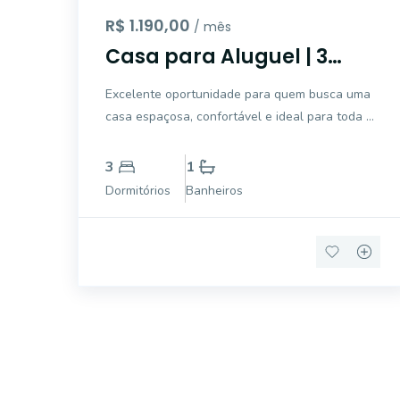
R$ 1.190,00
/ mês
Casa para Aluguel | 3
Quartos | Quintal com
Excelente oportunidade para quem busca uma
Deck | 1 Vaga para Carro e
casa espaçosa, confortável e ideal para toda a
1 Moto
família. Com ambientes amplos e bem
distribuídos, este imóvel oferece praticidade e
3
1
um excelente espaço para o seu dia a dia.
Dormitórios
Banheiros
Características do imóvel: Sa