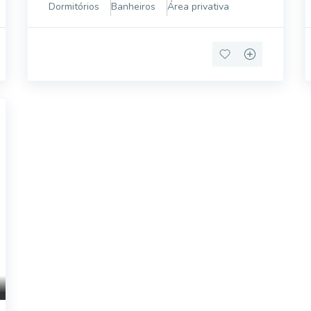
tranquilidade e paz. A propriedade tem 442m²,
Dormitórios
Banheiros
Área privativa
está distribuída em dois níve