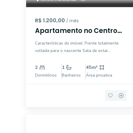
R$ 1.200,00
/ mês
Apartamento no Centro
de Maracanaú | 2 Quartos
Características do imóvel: Frente totalmente
| 1 Vaga | Nascente
voltada para o nascente Sala de estar
aconchegante Cozinha americana integrada 2
quartos Banheiro social 1 vaga fixa de garagem
2
1
45
m²
Mais conforto e bem-estar Excelente ventilação
Dormitórios
Banheiros
Área privativa
na
EG4034