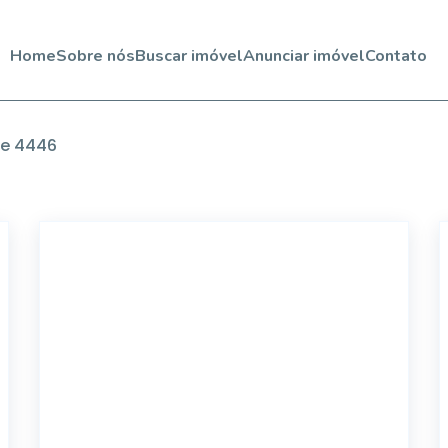
Home
Sobre nós
Buscar imóvel
Anunciar imóvel
Contato
de
4446
EG57695