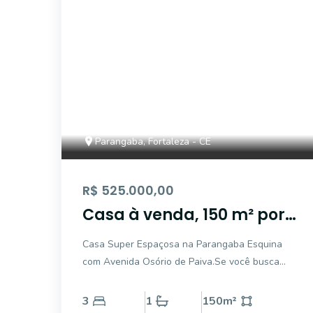
Parangaba, Fortaleza - CE
R$ 525.000,00
Casa à venda, 150 m² por
R$ 490.000,00 -
Casa Super Espaçosa na Parangaba Esquina
Parangaba - Fortaleza/CE
com Avenida Osório de Paiva.Se você busca
conforto, espaço e praticidade, essa é a casa
ideal para sua família! Localizada em uma
3
1
150
m²