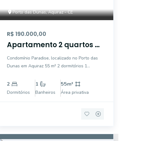
Porto das Dunas, Aquiraz - CE
R$ 190.000,00
Apartamento 2 quartos no
Porto das Dunas
Condomínio Paradise, localizado no Porto das
Dunas em Aquiraz 55 m² 2 dormitórios 1
banheiro Varanda 1 vaga de garagem coberta
Condomínio com piscina e churrasqueira
2
1
55
m²
Aproveite a excelente infraestrutura do
Dormitórios
Banheiros
Área privativa
condomínio, com fácil acesso às bele