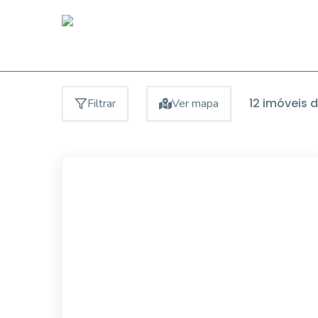
12
imóveis 
Filtrar
Ver mapa
EG57704