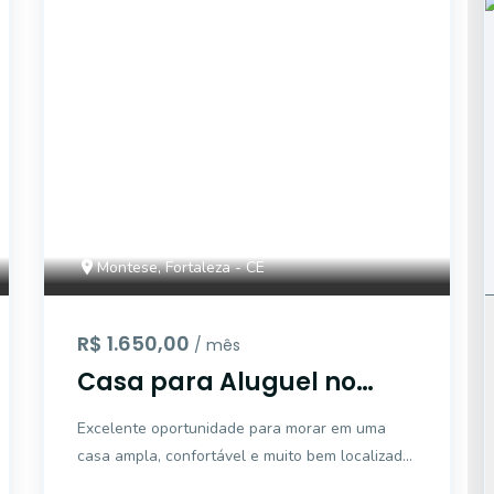
EG2570
Montese, Fortaleza - CE
R$ 1.650,00
/ mês
Casa para Aluguel no
Montese | 100 m² | 2
Excelente oportunidade para morar em uma
Quartos | 2 Banheiros |
casa ampla, confortável e muito bem localizada
Excelente Localização
no bairro Montese. Ideal para quem busca