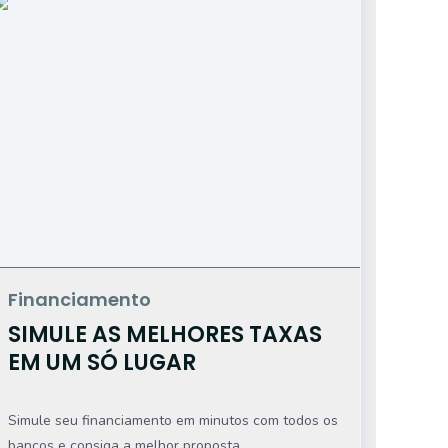
Financiamento
Ho
SIMULE AS MELHORES TAXAS
T
EM UM SÓ LUGAR
C
Simule seu financiamento em minutos com todos os
Use
bancos e consiga a melhor proposta.
inv