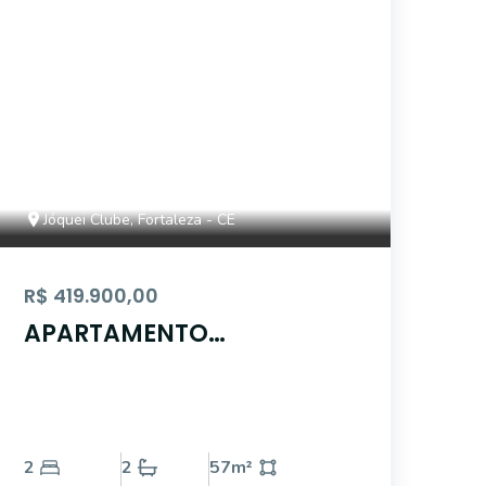
Jóquei Clube, Fortaleza - CE
R$ 419.900,00
APARTAMENTO
LOCALIZADO NO BAIRRO
JOQUÉI CLUBE
2
2
57
m²