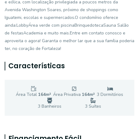
e eólica, com localização privilegiada a poucos metros da
Avenida Washington Soares, próximo de shoppings como
Iguatemi, escolas e supermercados.O condomínio oferece
ainda:LobbyÁrea verde com piscinaBrinquedotecaSauna Salão
de festasAcademia e muito mais.Entre em contato conosco e
aproveita o agora! Garanta o melhor lar que a sua família poderia
ter, no coração de Fortaleza!
Características
Área Total
164
m²
Área Privativa
164
m²
3
Dormitório
s
3
Banheiro
s
3
Suíte
s
Financiamento Fácil