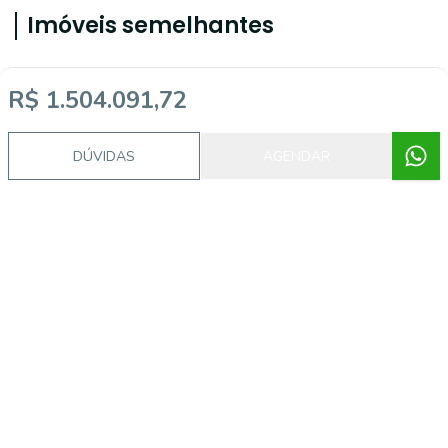
Imóveis semelhantes
R$ 1.504.091,72
TI143
DÚVIDAS
AGENDAR
Guararapes, Fortaleza - CE
R$ 1.949.900,00
R
Cons. Reserva Ímperial -
E