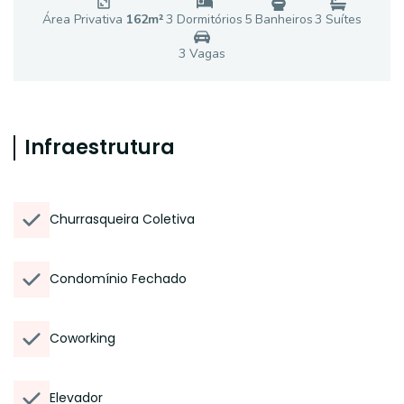
Área Privativa
162
m²
3
Dormitório
s
5
Banheiro
s
3
Suíte
s
3
Vaga
s
Infraestrutura
Churrasqueira Coletiva
Condomínio Fechado
Coworking
Elevador