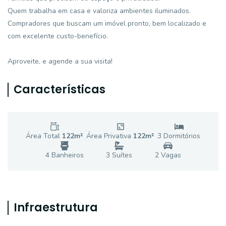
Quem trabalha em casa e valoriza ambientes iluminados.
Compradores que buscam um imóvel pronto, bem localizado e
com excelente custo-benefício.
Aproveite, e agende a sua visita!
Características
Área Total
122
m²
Área Privativa
122
m²
3
Dormitório
s
4
Banheiro
s
3
Suíte
s
2
Vaga
s
Infraestrutura