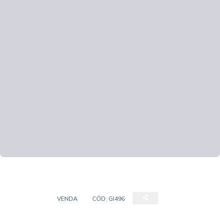
TERRENO
VENDA
CÓD:
GI496