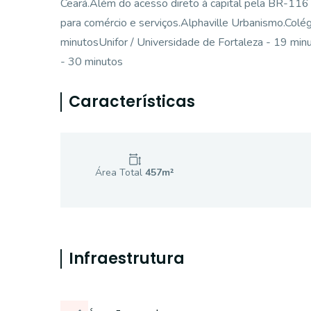
Ceará.Além do acesso direto à capital pela BR-116 
para comércio e serviços.Alphaville Urbanismo.Colég
minutosUnifor / Universidade de Fortaleza - 19 m
- 30 minutos
Características
Área Total
457
m²
Infraestrutura