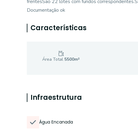
frentesSão 22 lotes com fundos correspondentes.S
Documentação ok
Características
Área Total
5500
m²
Infraestrutura
Água Encanada