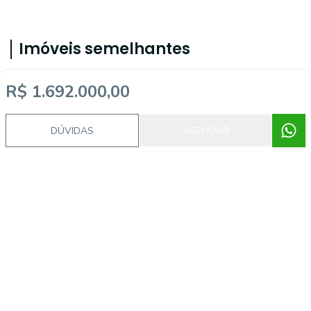
Imóveis semelhantes
R$ 1.692.000,00
MA87
DÚVIDAS
AGENDAR
Mucunã, Maracanaú - CE
R$ 2.600.000,00