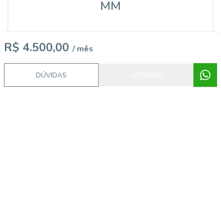
MM
R$ 4.500,00
/ mês
ERGUE IMOVEIS
Marcelo medina
DÚVIDAS
AGENDAR
15207
(85) 99961-5257
(85) 99961-5257
marcelo@ergueimoveis.com.br