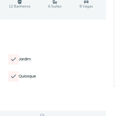
12
Banheiro
s
6
Suíte
s
8
Vaga
s
Jardim
Quiosque