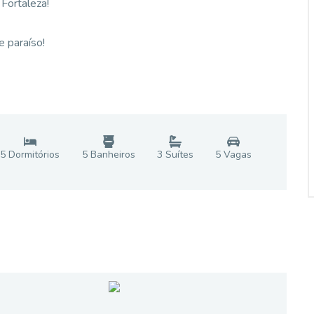
Fortaleza!
 paraíso!
5
Dormitório
s
5
Banheiro
s
3
Suíte
s
5
Vaga
s