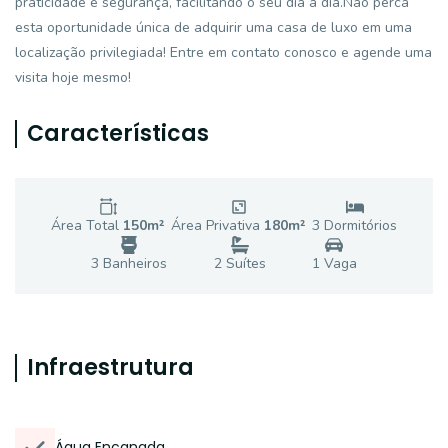
praticidade e segurança, facilitando o seu dia a dia.Não perca
esta oportunidade única de adquirir uma casa de luxo em uma
localização privilegiada! Entre em contato conosco e agende uma
visita hoje mesmo!
Características
Área Total
150
m²
Área Privativa
180
m²
3
Dormitório
s
3
Banheiro
s
2
Suíte
s
1
Vaga
Infraestrutura
Água Encanada