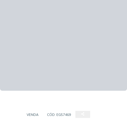
CASA
VENDA
CÓD:
EG57469