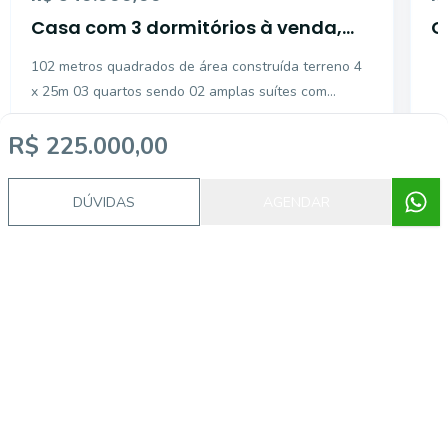
Casa com 3 dormitórios à venda,
C
102 m² por R$ 310.000,00 - Prefeito
W
102 metros quadrados de área construída terreno 4
José Walter - Fortaleza/CE
x 25m 03 quartos sendo 02 amplas suítes com
varanda 01 banheiro sala de estar e jantar cozinha
R$ 225.000,00
americana fino acabamento, granito verde Ubatuba,
3
1
102
m²
3
esquadrias de alumínio, área de serviço coberta.
Dormitórios
Banheiros
Área privativa
Do
DÚVIDAS
AGENDAR
Corretor