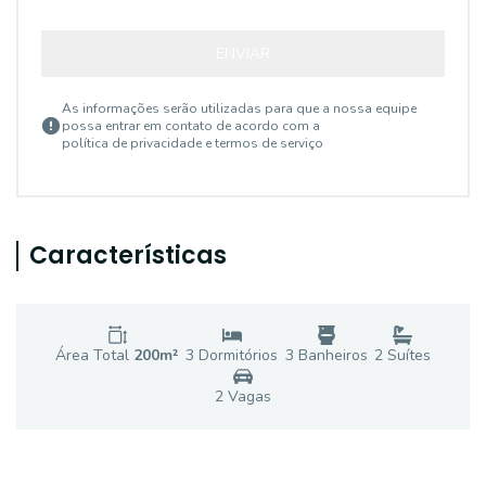
ENVIAR
As informações serão utilizadas para que a nossa equipe
possa entrar em contato de acordo com a
política de privacidade e termos de serviço
Características
Área Total
200
m²
3
Dormitório
s
3
Banheiro
s
2
Suíte
s
2
Vaga
s