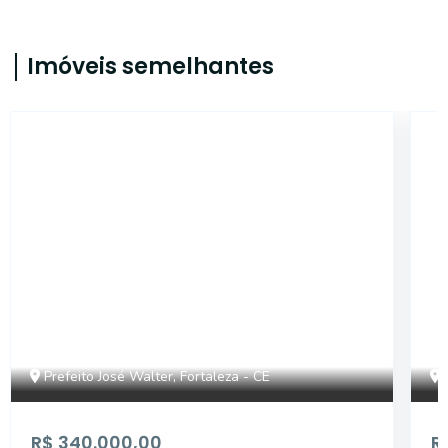
Imóveis semelhantes
TA331
Prefeito José Walter, Fortaleza - CE
R$ 340.000,00
R