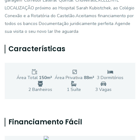
garagem*Corredor Lateral*Quintal*ChuveirãoEXCELENTE
LOCALIZAÇÃO próximo ao Hospital Sarah Kubistchek, ao Colégio
Conexão e a Rotatória do Castelão.Aceitamos financiamento por
todos os bancos Documentação juridicamente perfeita Agende
sua visita o seu novo lar lhe aguarda
Características
Área Total
150
m²
Área Privativa
88
m²
3
Dormitório
s
2
Banheiro
s
1
Suíte
3
Vaga
s
Financiamento Fácil