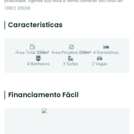
praticidade. Agende sua visita e venha conhecer seu novo lar!
CRECI 20530J
Características
Área Total
150
m²
Área Privativa
150
m²
4
Dormitório
s
4
Banheiro
s
3
Suíte
s
2
Vaga
s
Financiamento Fácil