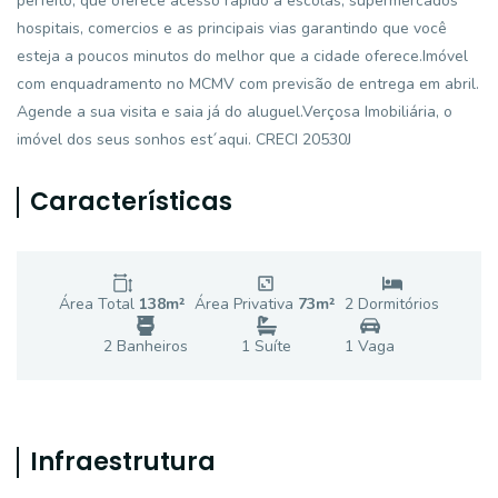
perfeito, que oferece acesso rápido à escolas, supermercados
hospitais, comercios e as principais vias garantindo que você
esteja a poucos minutos do melhor que a cidade oferece.Imóvel
com enquadramento no MCMV com previsão de entrega em abril.
Agende a sua visita e saia já do aluguel.Verçosa Imobiliária, o
imóvel dos seus sonhos est´aqui. CRECI 20530J
Características
Área Total
138
m²
Área Privativa
73
m²
2
Dormitório
s
2
Banheiro
s
1
Suíte
1
Vaga
Infraestrutura