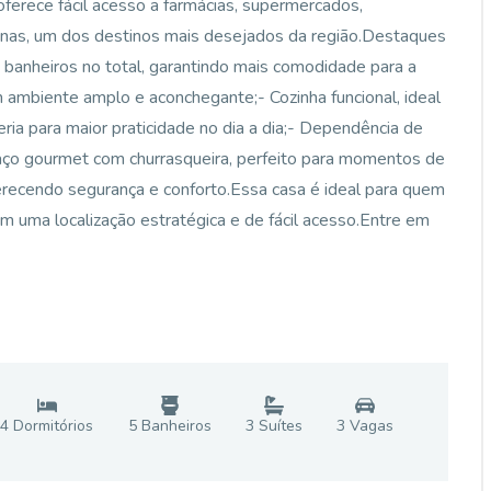
ferece fácil acesso a farmácias, supermercados,
unas, um dos destinos mais desejados da região.Destaques
 banheiros no total, garantindo mais comodidade para a
 um ambiente amplo e aconchegante;- Cozinha funcional, ideal
ria para maior praticidade no dia a dia;- Dependência de
aço gourmet com churrasqueira, perfeito para momentos de
ferecendo segurança e conforto.Essa casa é ideal para quem
m uma localização estratégica e de fácil acesso.Entre em
4
Dormitório
s
5
Banheiro
s
3
Suíte
s
3
Vaga
s