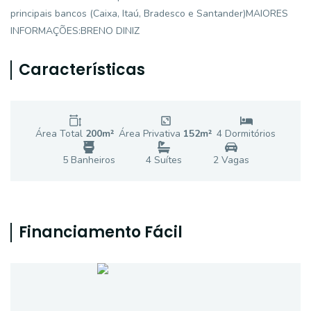
principais bancos (Caixa, Itaú, Bradesco e Santander)MAIORES
INFORMAÇÕES:BRENO DINIZ
Características
Área Total
200
m²
Área Privativa
152
m²
4
Dormitório
s
5
Banheiro
s
4
Suíte
s
2
Vaga
s
Financiamento Fácil