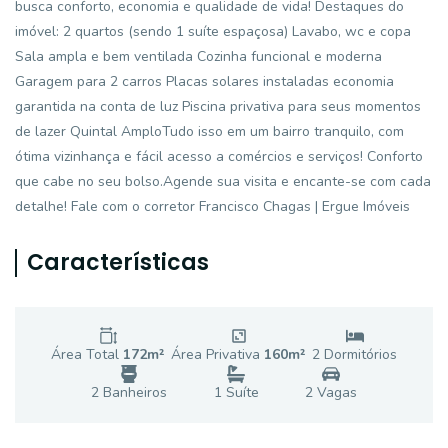
busca conforto, economia e qualidade de vida! Destaques do
imóvel: 2 quartos (sendo 1 suíte espaçosa) Lavabo, wc e copa
Sala ampla e bem ventilada Cozinha funcional e moderna
Garagem para 2 carros Placas solares instaladas economia
garantida na conta de luz Piscina privativa para seus momentos
de lazer Quintal AmploTudo isso em um bairro tranquilo, com
ótima vizinhança e fácil acesso a comércios e serviços! Conforto
que cabe no seu bolso.Agende sua visita e encante-se com cada
detalhe! Fale com o corretor Francisco Chagas | Ergue Imóveis
Características
Área Total
172
m²
Área Privativa
160
m²
2
Dormitório
s
2
Banheiro
s
1
Suíte
2
Vaga
s