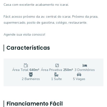
Casa com excelente acabamento no icarai.
Fácil acesso próximo da av. central do icarai. Próximo da praia,
supermercado, posto de gasolina, colégio, restaurante.
Agende sua visita conosco!
Características
Área Total
640
m²
Área Privativa
250
m²
3
Dormitório
s
2
Banheiro
s
1
Suíte
5
Vaga
s
Financiamento Fácil