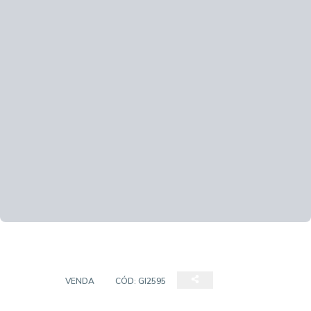
CASA
VENDA
CÓD:
GI2595