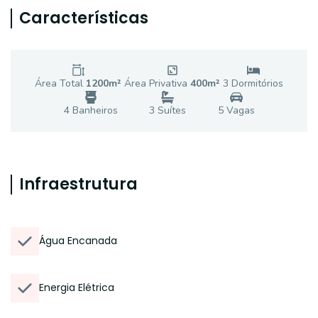
Características
Área Total
1200
m²
Área Privativa
400
m²
3
Dormitório
s
4
Banheiro
s
3
Suíte
s
5
Vaga
s
Infraestrutura
Água Encanada
Energia Elétrica