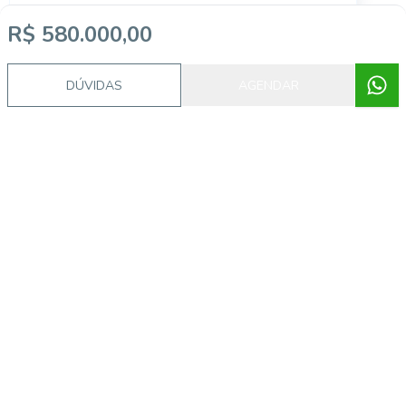
GI1726
R$ 580.000,00
DÚVIDAS
AGENDAR
Fátima, Fortaleza - CE
R$ 1.300.000,00
Casa residencial à venda, Fátima,
Fortaleza.
R$ 1.300.000,00, FÁTIMA, px. Igreja de
Fátima!*Duplex:-389m.-7 dormitórios, sendo 6
suítes(1 reversível), sala, varandão, wc social, estar