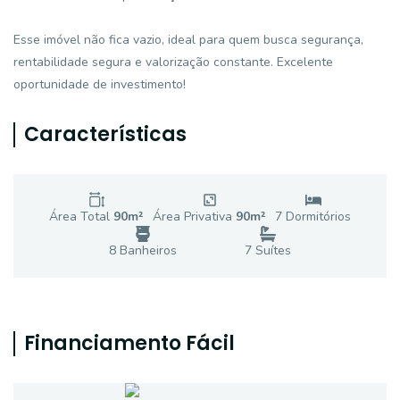
Esse imóvel não fica vazio, ideal para quem busca segurança,
rentabilidade segura e valorização constante. Excelente
oportunidade de investimento!
Características
Área Total
90
m²
Área Privativa
90
m²
7
Dormitório
s
8
Banheiro
s
7
Suíte
s
Financiamento Fácil