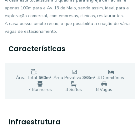
A casa está localizada a 3 quadras para a igreja de Fátima, e
apenas 100m para a Av. 13 de Maio, sendo assim, ideal para a
exploração comercial, com empresas, clinicas, restaurantes.
A casa possui amplo recuo, o que possibilita a criação de vária
vagas de estacionamento.
Características
Área Total
660
m²
Área Privativa
363
m²
4
Dormitório
s
7
Banheiro
s
3
Suíte
s
8
Vaga
s
Infraestrutura