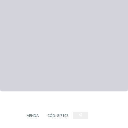
CASA
VENDA
CÓD:
GI7192