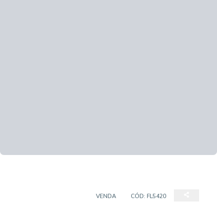
CASA EM CONDOMÍNIO
VENDA
CÓD:
FL5420