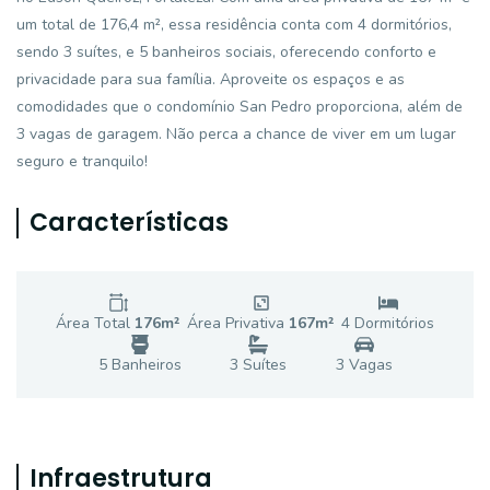
um total de 176,4 m², essa residência conta com 4 dormitórios,
sendo 3 suítes, e 5 banheiros sociais, oferecendo conforto e
privacidade para sua família. Aproveite os espaços e as
comodidades que o condomínio San Pedro proporciona, além de
3 vagas de garagem. Não perca a chance de viver em um lugar
seguro e tranquilo!
Características
Área Total
176
m²
Área Privativa
167
m²
4
Dormitório
s
5
Banheiro
s
3
Suíte
s
3
Vaga
s
Infraestrutura