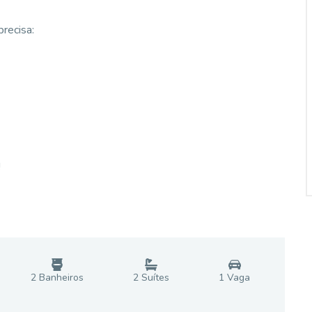
recisa:
!
2
Banheiro
s
2
Suíte
s
1
Vaga