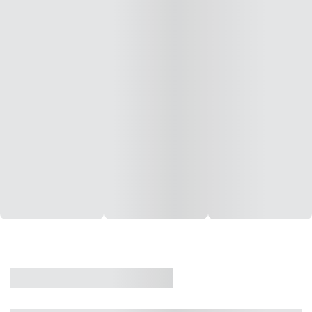
CASA
VENDA
CÓD: 19327