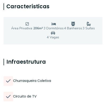
Características
Área Privativa
206
m²
3
Dormitório
s
4
Banheiro
s
3
Suíte
s
4
Vaga
s
Infraestrutura
Churrasqueira Coletiva
Circuito de TV