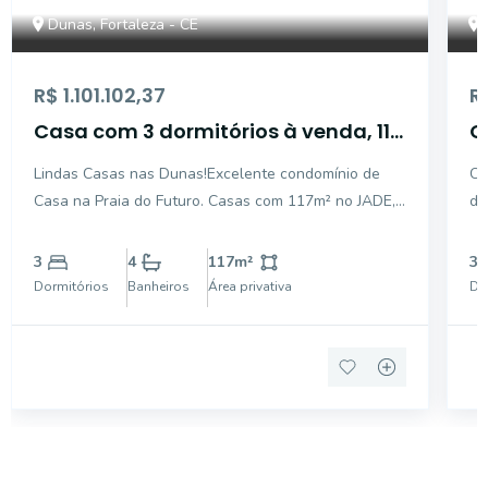
Dunas, Fortaleza - CE
R$ 1.101.102,37
R
Casa com 3 dormitórios à venda, 117
C
m² por R$ 944.154,44 - Dunas -
2
Lindas Casas nas Dunas!Excelente condomínio de
Ca
Fortaleza/CE
F
Casa na Praia do Futuro. Casas com 117m² no JADE,
de
3 suítes, 3 banheiros, lavabo, sala de estar e jantar,
hi
cozinha americana, dependência completa de
Es
3
4
117
m²
3
empregada, área de serviço, varanda e quintal. 2
Ár
Dormitórios
Banheiros
Área privativa
Do
vagas na
em