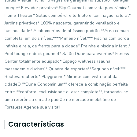
suítes + estar íntimo* 5 vagas de garagem no subsolo* Garagem
lounge* Elevador privativo* Sky Gourmet com vista panorâmica*
Home Theater* Salas com pé-direito triplo e iluminação natural*
Jardins privativos* 100% nascente, garantindo ventilação e
luminosidade* Acabamentos de altíssimo padrão **Área comum
completa, em dois níveis:****Primeiro nível:*** Piscina com borda
infinita e raia, de frente para a cidade* Prainha e piscina infantil*
Pool lounge e deck gourmet* Salão Dune para eventos* Fitness
Center totalmente equipado* Espaço wellness (sauna,
massagem e duchas)* Quadra de esportes**Segundo nível:***
Boulevard aberto* Playground* Mirante com vista total da
cidadeO **Dune Condominium** oferece a combinação perfeita
entre **conforto, exclusividade e lazer completo**, tornando-se
uma referência em alto padrão no mercado imobiliário de
Fortaleza.Agende sua visita!!
Características