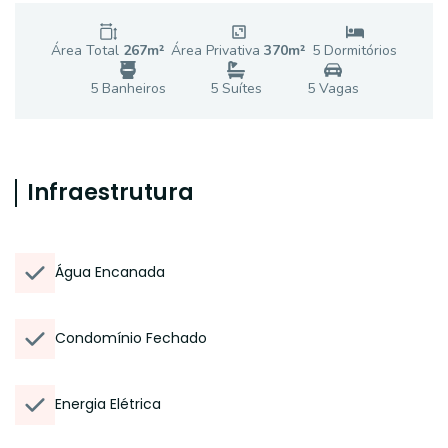
Área Total
267
m²
Área Privativa
370
m²
5
Dormitório
s
5
Banheiro
s
5
Suíte
s
5
Vaga
s
Infraestrutura
Água Encanada
Condomínio Fechado
Energia Elétrica