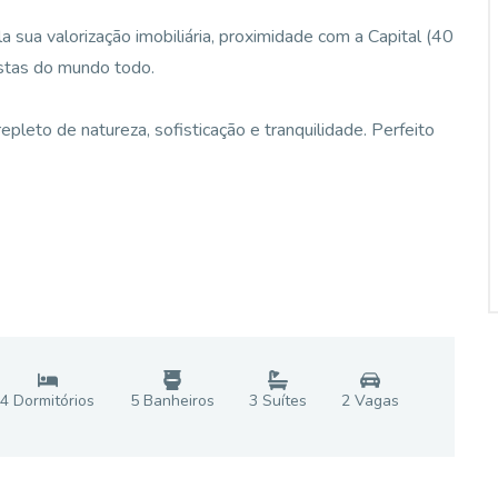
a sua valorização imobiliária, proximidade com a Capital (40
iastas do mundo todo.
leto de natureza, sofisticação e tranquilidade. Perfeito
4
Dormitório
s
5
Banheiro
s
3
Suíte
s
2
Vaga
s