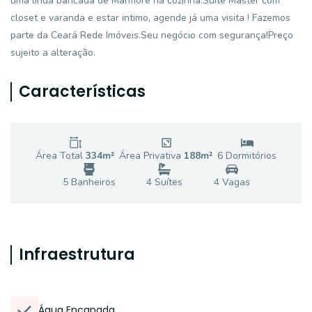
uma linda bancada de Marmore na cozinha.Suíte Master com
closet e varanda e estar intimo, agende já uma visita ! Fazemos
parte da Ceará Rede Imóveis.Seu negócio com segurança!Preço
sujeito a alteração.
Características
Área Total
334
m²
Área Privativa
188
m²
6
Dormitório
s
5
Banheiro
s
4
Suíte
s
4
Vaga
s
Infraestrutura
Água Encanada