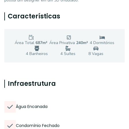
possui um designer em um 3D ondulado.
Características
Área Total
687
m²
Área Privativa
240
m²
4
Dormitório
s
4
Banheiro
s
4
Suíte
s
8
Vaga
s
Infraestrutura
Água Encanada
Condomínio Fechado