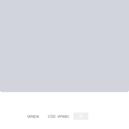
CASA
VENDA
CÓD:
VPI681