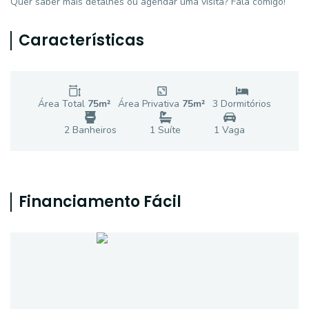
Quer saber mais detalhes ou agendar uma visita? Fala comigo!
Características
Área Total
75
m²
Área Privativa
75
m²
3
Dormitório
s
2
Banheiro
s
1
Suíte
1
Vaga
Financiamento Fácil