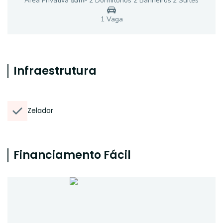
Área Privativa
53
m²
2
Dormitório
s
2
Banheiro
s
2
Suíte
s
1
Vaga
Infraestrutura
Zelador
Financiamento Fácil