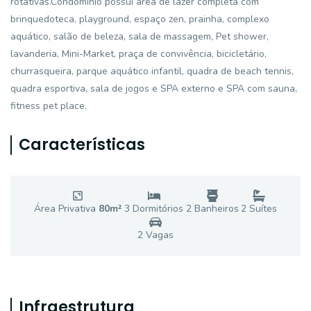
rotativas.Condomínio possuí área de lazer completa com
brinquedoteca, playground, espaço zen, prainha, complexo
aquático, salão de beleza, sala de massagem, Pet shower,
lavanderia, Mini-Market, praça de convivência, bicicletário,
churrasqueira, parque aquático infantil, quadra de beach tennis,
quadra esportiva, sala de jogos e SPA externo e SPA com sauna,
fitness pet place.
Características
Área Privativa
80
m²
3
Dormitório
s
2
Banheiro
s
2
Suíte
s
2
Vaga
s
Infraestrutura