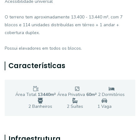
Acessibilidade universal
O terreno tem aproximadamente 13.400 - 13.440 m², com 7
blocos e 114 unidades distribuídas em térreo + 1 andar +
cobertura duplex.
Possui elevadores em todos os blocos.
Características
Área Total
13440
m²
Área Privativa
60
m²
2
Dormitório
s
2
Banheiro
s
2
Suíte
s
1
Vaga
Infraestrutura