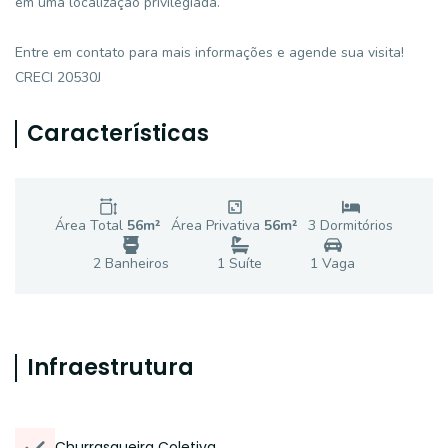
em uma localização privilegiada.
Entre em contato para mais informações e agende sua visita!
CRECI 20530J
Características
Área Total
56
m²
Área Privativa
56
m²
3
Dormitório
s
2
Banheiro
s
1
Suíte
1
Vaga
Infraestrutura
Churrasqueira Coletiva