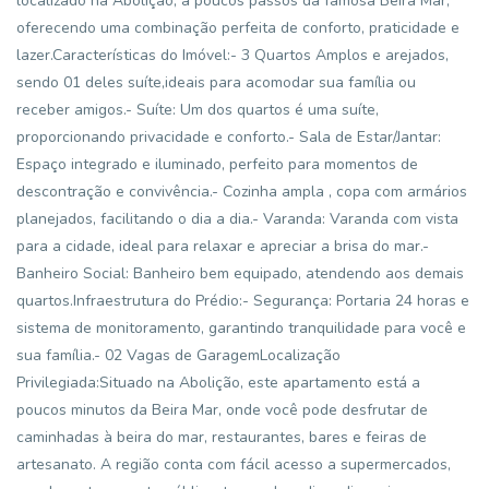
localizado na Abolição, a poucos passos da famosa Beira Mar,
oferecendo uma combinação perfeita de conforto, praticidade e
lazer.Características do Imóvel:- 3 Quartos Amplos e arejados,
sendo 01 deles suíte,ideais para acomodar sua família ou
receber amigos.- Suíte: Um dos quartos é uma suíte,
proporcionando privacidade e conforto.- Sala de Estar/Jantar:
Espaço integrado e iluminado, perfeito para momentos de
descontração e convivência.- Cozinha ampla , copa com armários
planejados, facilitando o dia a dia.- Varanda: Varanda com vista
para a cidade, ideal para relaxar e apreciar a brisa do mar.-
Banheiro Social: Banheiro bem equipado, atendendo aos demais
quartos.Infraestrutura do Prédio:- Segurança: Portaria 24 horas e
sistema de monitoramento, garantindo tranquilidade para você e
sua família.- 02 Vagas de GaragemLocalização
Privilegiada:Situado na Abolição, este apartamento está a
poucos minutos da Beira Mar, onde você pode desfrutar de
caminhadas à beira do mar, restaurantes, bares e feiras de
artesanato. A região conta com fácil acesso a supermercados,