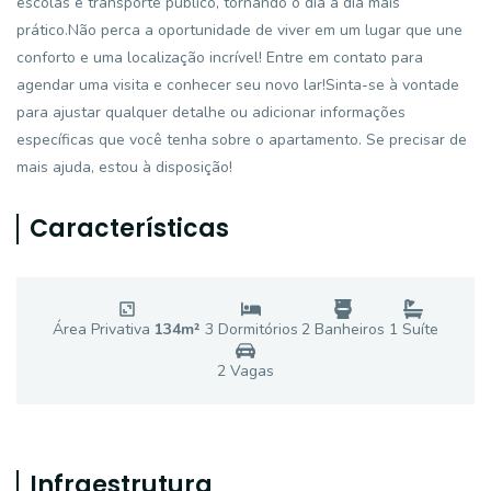
escolas e transporte público, tornando o dia a dia mais
prático.Não perca a oportunidade de viver em um lugar que une
conforto e uma localização incrível! Entre em contato para
agendar uma visita e conhecer seu novo lar!Sinta-se à vontade
para ajustar qualquer detalhe ou adicionar informações
específicas que você tenha sobre o apartamento. Se precisar de
mais ajuda, estou à disposição!
Características
Área Privativa
134
m²
3
Dormitório
s
2
Banheiro
s
1
Suíte
2
Vaga
s
Infraestrutura