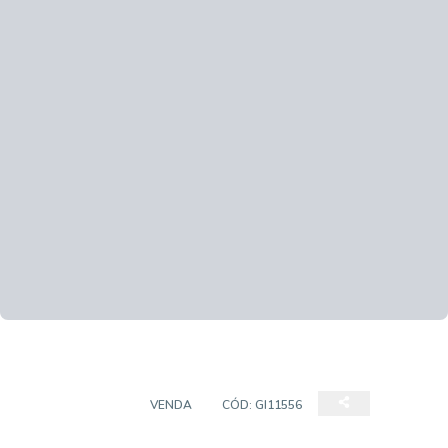
APARTAMENTO
VENDA
CÓD:
GI11556