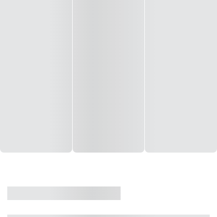
CASA
VENDA
CÓD: 19327