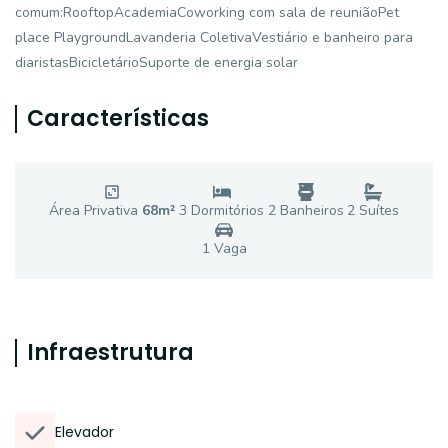
comum:RooftopAcademiaCoworking com sala de reuniãoPet
place PlaygroundLavanderia ColetivaVestiário e banheiro para
diaristasBicicletárioSuporte de energia solar
Características
Área Privativa
68
m²
3
Dormitório
s
2
Banheiro
s
2
Suíte
s
1
Vaga
Infraestrutura
Elevador