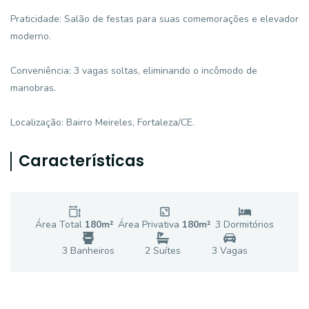
Praticidade: Salão de festas para suas comemorações e elevador
moderno.
Conveniência: 3 vagas soltas, eliminando o incômodo de
manobras.
Localização: Bairro Meireles, Fortaleza/CE.
Características
Área Total
180
m²
Área Privativa
180
m²
3
Dormitório
s
3
Banheiro
s
2
Suíte
s
3
Vaga
s