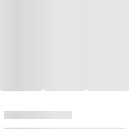
CASA
VENDA
CÓD: 19327