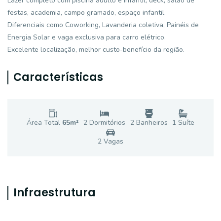
Lazer completo com piscina adulto e infantil, deck, salão de
festas, academia, campo gramado, espaço infantil.
Diferenciais como Coworking, Lavanderia coletiva, Painéis de
Energia Solar e vaga exclusiva para carro elétrico.
Excelente localização, melhor custo-benefício da região.
Características
Área Total
65
m²
2
Dormitório
s
2
Banheiro
s
1
Suíte
2
Vaga
s
Infraestrutura