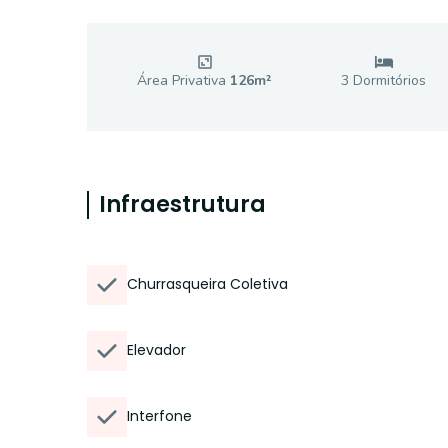
Área Privativa
126
m²
3
Dormitório
s
Infraestrutura
Churrasqueira Coletiva
Elevador
Interfone