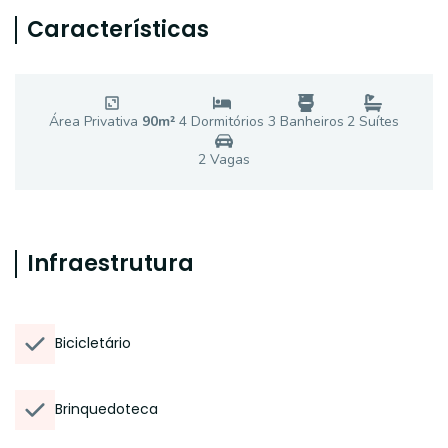
Características
Área Privativa
90
m²
4
Dormitório
s
3
Banheiro
s
2
Suíte
s
2
Vaga
s
Infraestrutura
Bicicletário
Brinquedoteca