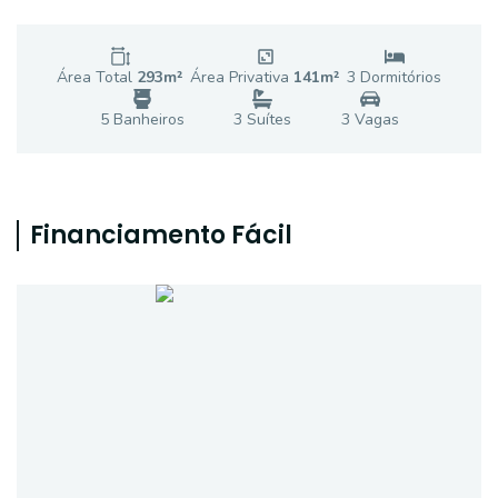
Área Total
293
m²
Área Privativa
141
m²
3
Dormitório
s
5
Banheiro
s
3
Suíte
s
3
Vaga
s
Financiamento Fácil