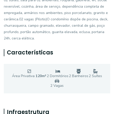
02 suítes, sala para 02 ambientes, rouparia, gabinete, wc social
reversível, cozinha, área de serviço, dependência completa de
empregada, armários nos ambientes, piso porcelanato, granito e
cerâmica.02 vagas (Pilotis)O condomínio dispõe de piscina, deck,
churrasqueira, campo gramado, elevador, central de gás, poço
profundo, portão automático, guarita elevada, eclusa, portaria
24h, cerca elétrica.
Características
Área Privativa
120
m²
2
Dormitório
s
2
Banheiro
s
2
Suíte
s
2
Vaga
s
Infraestrutura