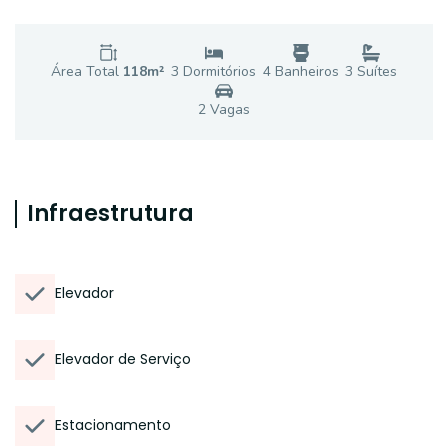
Área Total
118
m²
3
Dormitório
s
4
Banheiro
s
3
Suíte
s
2
Vaga
s
Infraestrutura
Elevador
Elevador de Serviço
Estacionamento