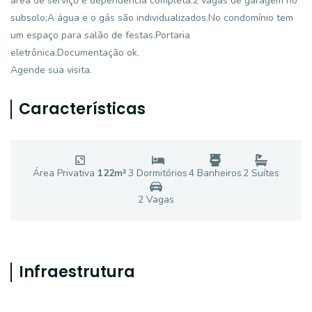
área de serviço e dependência completa.2 vagas de garagem no
subsolo;A água e o gás são individualizados.No condomínio tem
um espaço para salão de festas.Portaria
eletrônica.Documentação ok.
Agende sua visita.
Características
Área Privativa
122
m²
3
Dormitório
s
4
Banheiro
s
2
Suíte
s
2
Vaga
s
Infraestrutura